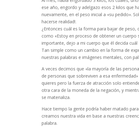
Al mes, había engordado 3 kilos, los cuales, un
ese año, engordo y adelgazo esos 2 kilos que h
nuevamente, en el peso inicial a «su pedido». S
hacerse realidad!.
¿Entonces cuál es la forma para bajar de peso, 
como «Estoy en proceso de obtener un cuerpo sa
importante, dejo a mi cuerpo que él decida cuál 
Tan simple como un cambio en la forma de expresa
nuestras palabras e imágenes mentales, con palab
A veces decimos que «la mayoría de las person
de personas que sobreviven a esa enfermedad» o 
quieres pero la fuerza de atracción solo entiend
otra cara de la moneda de la negación, y mient
se materializa.
Hace tiempo la gente podría haber matado para s
creamos nuestra vida en base a nuestras creenc
palabra.