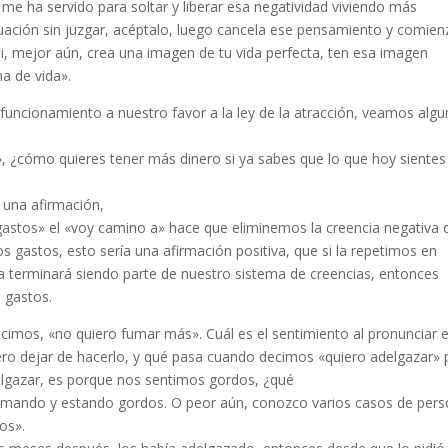
 me ha servido para soltar y liberar esa negatividad viviendo más
tuación sin juzgar, acéptalo, luego cancela ese pensamiento y comien
ti, mejor aún, crea una imagen de tu vida perfecta, ten esa imagen
a de vida».
 funcionamiento a nuestro favor a la ley de la atracción, veamos alg
, ¿cómo quieres tener más dinero si ya sabes que lo que hoy sientes
r una afirmación,
astos» el «voy camino a» hace que eliminemos la creencia negativa 
 gastos, esto sería una afirmación positiva, que si la repetimos en
 terminará siendo parte de nuestro sistema de creencias, entonces
 gastos.
cimos, «no quiero fumar más». Cuál es el sentimiento al pronunciar 
ero dejar de hacerlo, y qué pasa cuando decimos «quiero adelgazar» 
elgazar, es porque nos sentimos gordos, ¿qué
umando y estando gordos. O peor aún, conozco varios casos de per
os».