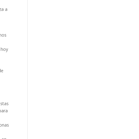
za a
unos
 hoy
de
estas
para
sonas