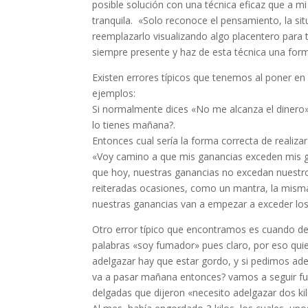
posible solución con una técnica eficaz que a mi
tranquila. «Solo reconoce el pensamiento, la si
reemplazarlo visualizando algo placentero para 
siempre presente y haz de esta técnica una form
Existen errores típicos que tenemos al poner en
ejemplos:
Si normalmente dices «No me alcanza el dinero»
lo tienes mañana?.
Entonces cual sería la forma correcta de realiza
«Voy camino a que mis ganancias exceden mis g
que hoy, nuestras ganancias no excedan nuestros
reiteradas ocasiones, como un mantra, la misma
nuestras ganancias van a empezar a exceder los
Otro error típico que encontramos es cuando de
palabras «soy fumador» pues claro, por eso qui
adelgazar hay que estar gordo, y si pedimos ad
va a pasar mañana entonces? vamos a seguir f
delgadas que dijeron «necesito adelgazar dos kil